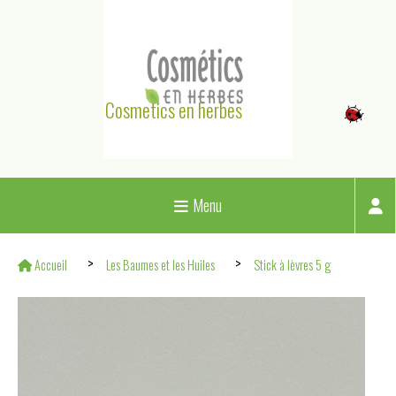
Panneau de gestion des cookies
Cosmetics en herbes
Menu
Accueil
Les Baumes et les Huiles
Stick à lèvres 5 g