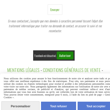
Envoyer
En nous contactant, j’accepte que mes données à caractère personnel fassent l'objet d'un
traitement informatique pour traiter ma demande de contact, en assurer le suivi et me
recontacter.
Autoriser
Facebook est désactivé.
MENTIONS LÉGALES
CONDITIONS GÉNÉRALES DE VENTE
Nous utilisons des cookies pour assurer le bon fonctionnement de notre site et analyser notre trafic et p
GESTION COOKIES
MON COMPTE
vous offrir une meilleure expérience à des fins de statistiques. Pour cela, nos partenaires et nous peuv
utiliser des cookies ou d'autres technologies pour stocker et accéder à des informations personnelles co
votre visite sur notre site. Nous partageons également des informations sur l'utilisation de notre site avec 
partenaires de médias sociaux, de publicité et d'analyse, qui peuvent combiner celles-ci avec d'aut
informations que vous leur avez fournies ou qu'ils ont collectées lors de votre utilisation de leurs servic
Vous pouvez retirer votre consentement, enregistré pour 6 mois, à l'aide du lien en pied de page « Gest
Cookies ».
Personnaliser
Tout refuser
Tout accepter