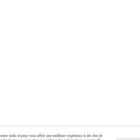
Autoriser
Facebook est désactivé.
otre trafic et pour vous offrir une meilleure expérience à des fins de