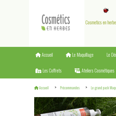
Panneau de gestion des cookies
Cosmetics en herb
Accueil
Le Maquillage
Le Dé
Les Coffrets
Ateliers Cosmétiques
Accueil
Précommandes
Le grand pack Maqu